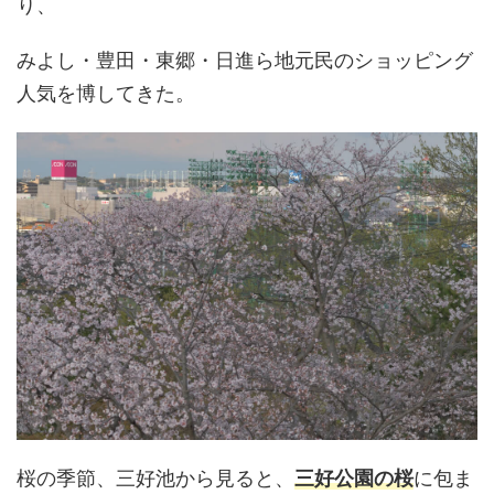
り、
みよし・豊田・東郷・日進ら地元民のショッピング
人気を博してきた。
桜の季節、三好池から見ると、
三好公園の桜
に包ま