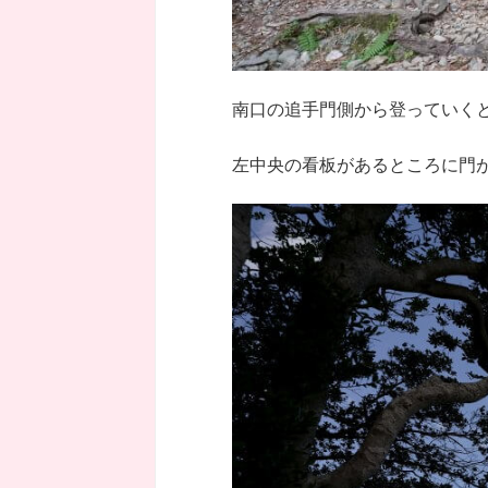
南口の追手門側から登っていく
左中央の看板があるところに門