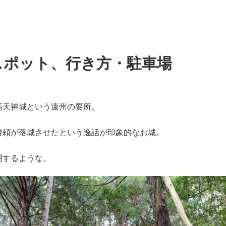
スポット、行き方・駐車場
高天神城という遠州の要所。
勝頼が落城させたという逸話が印象的なお城。
明するような。