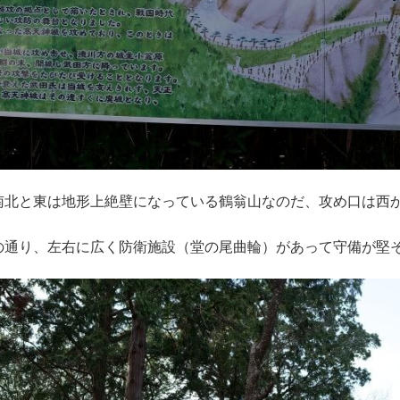
南北と東は地形上絶壁になっている鶴翁山なのだ、攻め口は西
の通り、左右に広く防衛施設（堂の尾曲輪）があって守備が堅