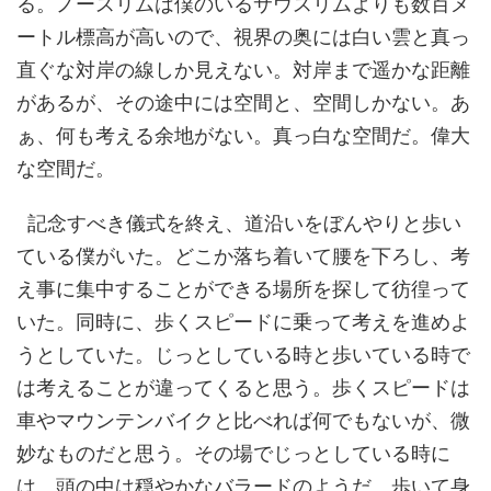
る。ノースリムは僕のいるサウスリムよりも数百メ
ートル標高が高いので、視界の奥には白い雲と真っ
直ぐな対岸の線しか見えない。対岸まで遥かな距離
があるが、その途中には空間と、空間しかない。あ
ぁ、何も考える余地がない。真っ白な空間だ。偉大
な空間だ。
記念すべき儀式を終え、道沿いをぼんやりと歩い
ている僕がいた。どこか落ち着いて腰を下ろし、考
え事に集中することができる場所を探して彷徨って
いた。同時に、歩くスピードに乗って考えを進めよ
うとしていた。じっとしている時と歩いている時で
は考えることが違ってくると思う。歩くスピードは
車やマウンテンバイクと比べれば何でもないが、微
妙なものだと思う。その場でじっとしている時に
は、頭の中は穏やかなバラードのようだ。歩いて身