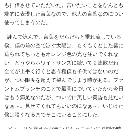
も拝借させていただいた。言いたいことをなんとも
端的に表現した言葉なので、他人の言葉なのについ
使ってしまうのだ。
詠んで詠んで、言葉をだらだらと垂れ流している
僕。僕の前の空で泳ぐ太陽は、もくもくとした雲に
遮られてちっともオレンジ色の光を注いでくれな
い。どうやらホワイトサンズに続いて２連敗だね。
全てが上手く行くと思う程僕も子供ではないのだ
が、つい限度を超えて望んでしまう時がある。ファ
ントムブランチのことで最高についていたから今日
はもう満足なのだが、ついでに美しい黄昏も見たい
なぁ～。見せてくれてもいいのになぁ～。いじけた
僕は暗くなるまでそこにいることにした。
どっしりと構えたグランドキャニオンに夕刻の時