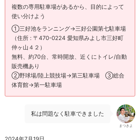
複数の専用駐車場があるから、目的によって
使い分けよう
①三好池をランニング→三好公園第七駐車場
（住所 : 〒470-0224 愛知県みよし市三好町
仲ヶ山４２）
無料、約70台、常時開放、近くにトイレ/自動
販売機あり
②野球場/陸上競技場→第三駐車場 ③総合
体育館→第一駐車場
私は問題なく駐車できました
まつきよ
2024年7月19日