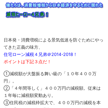
日本発・消費増税による景気低迷を防ぐためにやっ
てきた正義の味方、
住宅ローン減税４兄弟＠2014-2018！
ポイントは下記３点だ！
①減税額が大盤振る舞い級の「１０年４００万
円」。
②「４年間等しく」４００万円の減税額。従来は
１年毎に減税額変動あり。
③住民税の減税枠拡大で、４００万円の減税を本