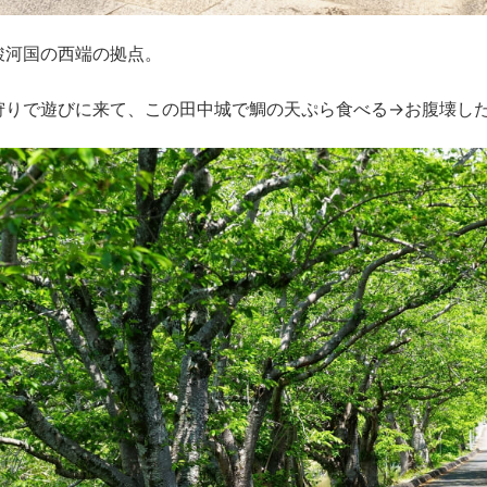
駿河国の西端の拠点。
狩りで遊びに来て、この田中城で鯛の天ぷら食べる→お腹壊し