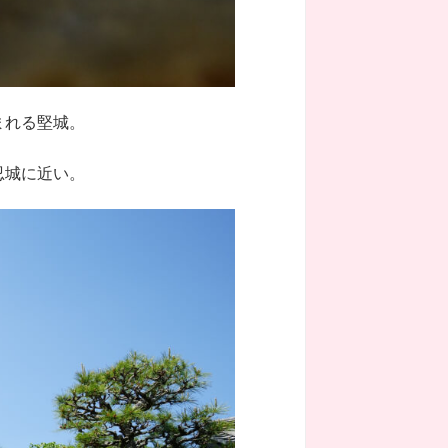
まれる堅城。
忍城に近い。