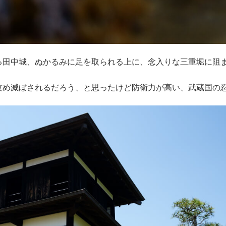
る田中城、ぬかるみに足を取られる上に、念入りな三重堀に阻
攻め滅ぼされるだろう、と思ったけど防衛力が高い、武蔵国の