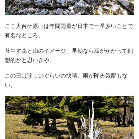
ここ大台ケ原山は年間雨量が日本で一番多いことで
有名なところ。
苔生す森と山のイメージ、早朝なら靄がかかって幻
想的かと思いきや、
この日は珍しいぐらいの快晴、雨が降る気配もな
い。