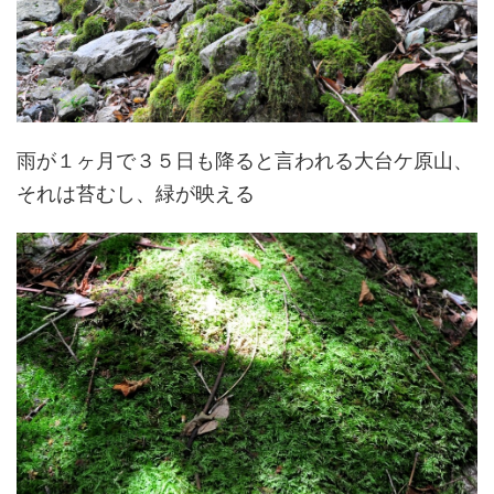
雨が１ヶ月で３５日も降ると言われる大台ケ原山、
それは苔むし、緑が映える