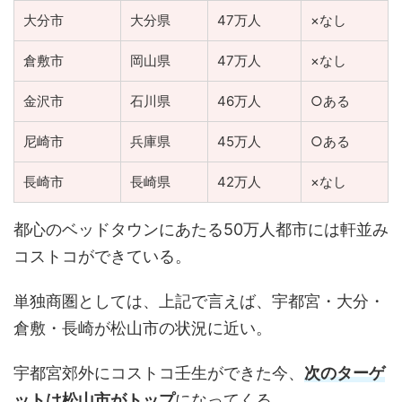
大分市
大分県
47万人
×なし
倉敷市
岡山県
47万人
×なし
金沢市
石川県
46万人
○ある
尼崎市
兵庫県
45万人
○ある
長崎市
長崎県
42万人
×なし
都心のベッドタウンにあたる50万人都市には軒並み
コストコができている。
単独商圏としては、上記で言えば、宇都宮・大分・
倉敷・長崎が松山市の状況に近い。
宇都宮郊外にコストコ壬生ができた今、
次のターゲ
ットは松山市がトップ
になってくる。